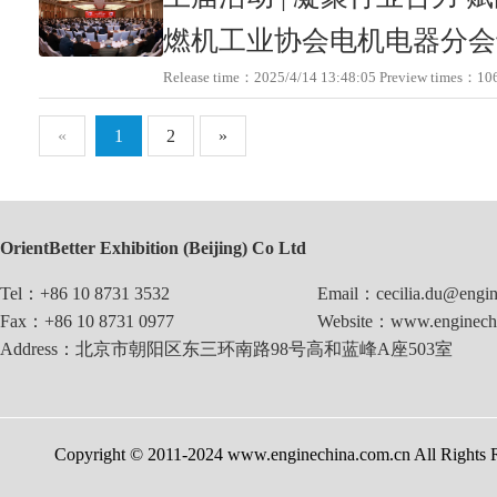
燃机工业协会电机电器分会
Release time：2025/4/14 13:48:05 Preview times
«
1
2
»
OrientBetter Exhibition (Beijing) Co Ltd
Tel：+86 10 8731 3532
Email：cecilia.du@engin
Fax：+86 10 8731 0977
Website：www.enginechi
Address：北京市朝阳区东三环南路98号高和蓝峰A座503室
Copyright © 2011-2024 www.enginechina.com.cn A