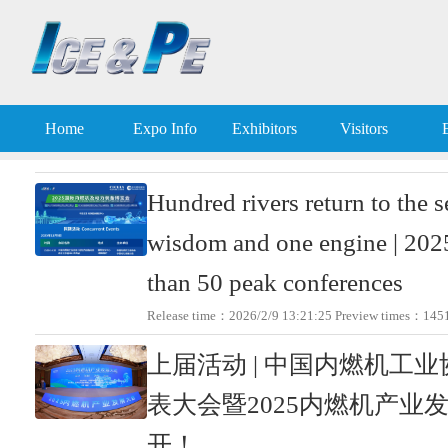
Home
Expo Info
Exhibitors
Visitors
Hundred rivers return to the 
wisdom and one engine | 202
than 50 peak conferences
Release time：2026/2/9 13:21:25 Preview times：
上届活动 | 中国内燃机工
表大会暨2025内燃机产业
开！